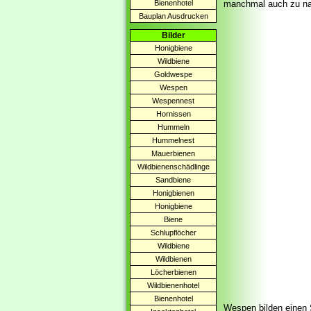
Bienenhotel
manchmal auch zu na
Bauplan Ausdrucken
Bilder
Honigbiene
Wildbiene
Goldwespe
Wespen
Wespennest
Hornissen
Hummeln
Hummelnest
Mauerbienen
Wildbienenschädlinge
Sandbiene
Honigbienen
Honigbiene
Biene
Schlupflöcher
Wildbiene
Wildbienen
Löcherbienen
Wildbienenhotel
Bienenhotel
Wespen bilden einen St