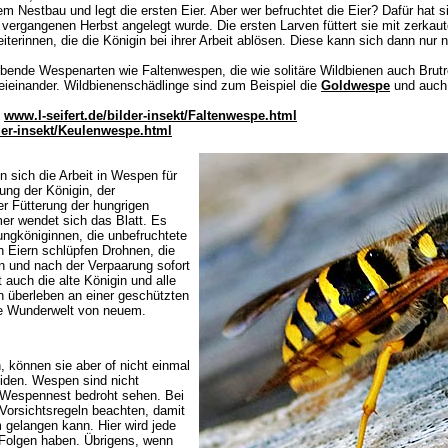
em Nestbau und legt die ersten Eier. Aber wer befruchtet die Eier? Dafür hat s
ergangenen Herbst angelegt wurde. Die ersten Larven füttert sie mit zerkau
eiterinnen, die die Königin bei ihrer Arbeit ablösen. Diese kann sich dann nur
lebende Wespenarten wie Faltenwespen, die wie solitäre Wildbienen auch Brut
eieinander. Wildbienenschädlinge sind zum Beispiel die
Goldwespe
und auch
:
www.l-seifert.de/bilder-insekt/Faltenwespe.html
lder-insekt/Keulenwespe.html
en sich die Arbeit in Wespen für
ung der Königin, der
r Fütterung der hungrigen
r wendet sich das Blatt. Es
ungköniginnen, die unbefruchtete
n Eiern schlüpfen Drohnen, die
n und nach der Verpaarung sofort
auch die alte Königin und alle
n überleben an einer geschützten
che Wunderwelt von neuem.
, können sie aber of nicht einmal
iden. Wespen sind nicht
hr Wespennest bedroht sehen. Bei
e Vorsichtsregeln beachten, damit
gelangen kann. Hier wird jede
Folgen haben. Übrigens, wenn