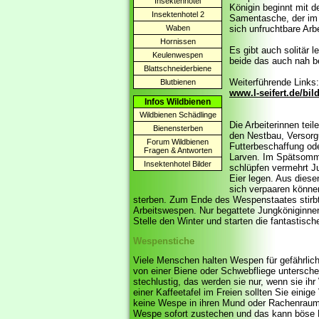
Insektenhotel
Königin beginnt mit d
Insektenhotel 2
Samentasche, der im v
Waben
sich unfruchtbare Arb
Hornissen
Es gibt auch solitär 
Keulenwespen
beide das auch nah b
Blattschneiderbiene
Weiterführende Links
Blutbienen
www.l-seifert.de/bi
Infos Wildbienen
Wildbienen Schädlinge
Die Arbeiterinnen
teil
Bienensterben
den Nestbau, Versorg
Forum Wildbienen
Futterbeschaffung ode
Fragen & Antworten
Larven. Im Spätsomme
Insektenhotel Bilder
schlüpfen vermehrt J
Eier legen. Aus diese
sich verpaaren könne
sterben. Zum Ende des Wespenstaates stirbt 
Arbeitswespen. Nur begattete Jungköniginne
Stelle den Winter und starten die fantastis
Wespenstiche
Viele Menschen halten Wespen für gefährlich
von einer Biene oder Schwebfliege untersche
stechlustig, das werden sie nur, wenn sie i
einer Kaffeetafel im Freien sollten Sie einig
keine Wespe in ihren Mund oder Rachenraum 
Wespe sofort zustechen und das kann böse 