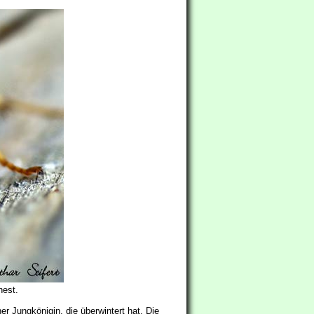
nest.
ner Jungkönigin, die überwintert hat. Die