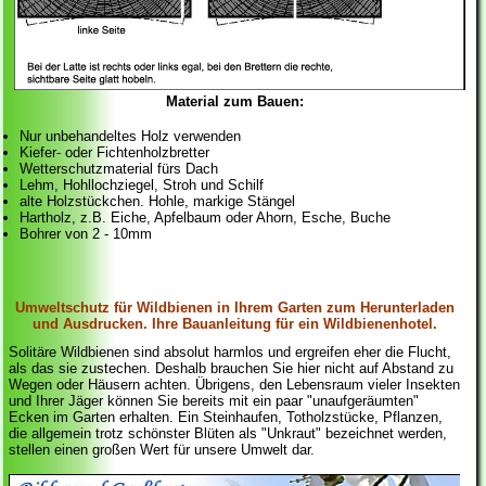
Material zum Bauen:
Nur unbehandeltes Holz verwenden
Kiefer- oder Fichtenholzbretter
Wetterschutzmaterial fürs Dach
Lehm, Hohllochziegel, Stroh und Schilf
alte Holzstückchen. Hohle, markige Stängel
Hartholz, z.B. Eiche, Apfelbaum oder Ahorn, Esche, Buche
Bohrer von 2 - 10mm
Umweltschutz für Wildbienen in Ihrem Garten zum Herunterladen
und Ausdrucken. Ihre Bauanleitung für ein Wildbienenhotel.
Solitäre Wildbienen sind absolut harmlos und ergreifen eher die Flucht,
als das sie zustechen. Deshalb brauchen Sie hier nicht auf Abstand zu
Wegen oder Häusern achten. Übrigens, den Lebensraum vieler Insekten
und Ihrer Jäger können Sie bereits mit ein paar "unaufgeräumten"
Ecken im Garten erhalten. Ein Steinhaufen, Totholzstücke, Pflanzen,
die allgemein trotz schönster Blüten als "Unkraut" bezeichnet werden,
stellen einen großen Wert für unsere Umwelt dar.