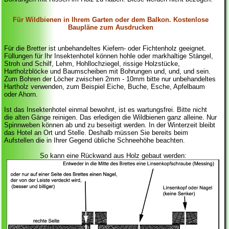
Für Wildbienen in Ihrem Garten oder dem Balkon. Kostenlose
Baupläne zum Ausdrucken
Für die Bretter ist unbehandeltes Kiefern- oder Fichtenholz geeignet.
Füllungen für Ihr Insektenhotel können hohle oder markhaltige Stängel,
Stroh und Schilf, Lehm, Hohllochziegel, rissige Holzstücke,
Hartholzblöcke und Baumscheiben mit Bohrungen und, und, und sein.
Zum Bohren der Löcher zwischen 2mm - 10mm bitte nur unbehandeltes
Hartholz verwenden, zum Beispiel Eiche, Buche, Esche, Apfelbaum
oder Ahorn.
Ist das Insektenhotel einmal bewohnt, ist es wartungsfrei. Bitte nicht
die alten Gänge reinigen. Das erledigen die Wildbienen ganz alleine. Nur
Spinnweben können ab und zu beseitigt werden. In der Winterzeit bleibt
das Hotel an Ort und Stelle. Deshalb müssen Sie bereits beim
Aufstellen die in Ihrer Gegend übliche Schneehöhe beachten.
So kann eine Rückwand aus Holz gebaut werden: