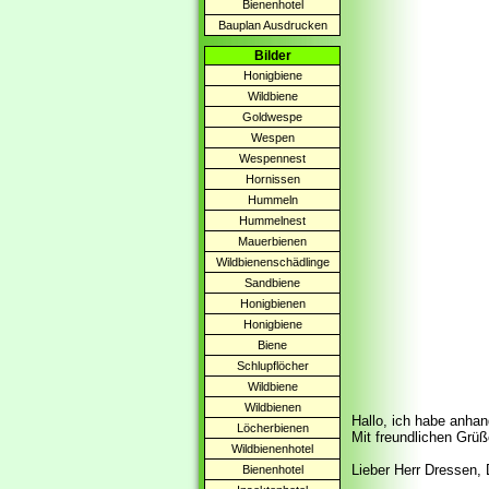
Bienenhotel
Bauplan Ausdrucken
Bilder
Honigbiene
Wildbiene
Goldwespe
Wespen
Wespennest
Hornissen
Hummeln
Hummelnest
Mauerbienen
Wildbienenschädlinge
Sandbiene
Honigbienen
Honigbiene
Biene
Schlupflöcher
Wildbiene
Wildbienen
Hallo, ich habe anhan
Löcherbienen
Mit freundlichen Grüß
Wildbienenhotel
Lieber Herr Dressen, 
Bienenhotel