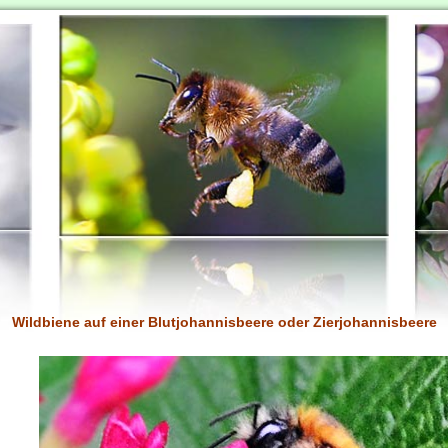
Wildbiene auf einer Blutjohannisbeere oder Zierjohannisbeere