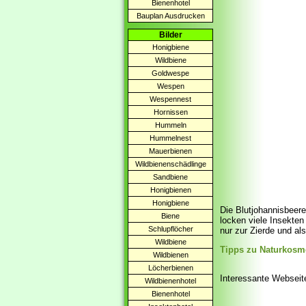
Bienenhotel
Bauplan Ausdrucken
Bilder
Honigbiene
Wildbiene
Goldwespe
Wespen
Wespennest
Hornissen
Hummeln
Hummelnest
Mauerbienen
Wildbienenschädlinge
Sandbiene
Honigbienen
Honigbiene
Die Blutjohannisbeere
Biene
locken viele Insekten
Schlupflöcher
nur zur Zierde und al
Wildbiene
Tipps zu Naturkosme
Wildbienen
Löcherbienen
Interessante Webseit
Wildbienenhotel
Bienenhotel